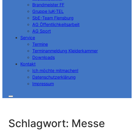
Brandmeister FF
Gruppe IuK-TEL
SbE-Team Flensburg
AG Öffentlichkeitsarbeit
AG Sport
Service
Termine
Terminanmeldung Kleiderkammer
Downloads
Kontakt
Ich möchte mitmachen!
Datenschutzerklärung
Impressum
Schlagwort:
Messe