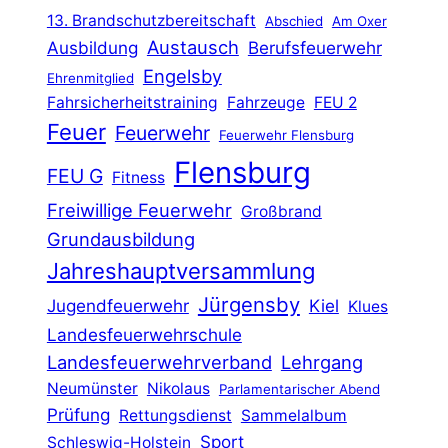
13. Brandschutzbereitschaft
Abschied
Am Oxer
Austausch
Ausbildung
Berufsfeuerwehr
Engelsby
Ehrenmitglied
Fahrsicherheitstraining
Fahrzeuge
FEU 2
Feuer
Feuerwehr
Feuerwehr Flensburg
Flensburg
FEU G
Fitness
Freiwillige Feuerwehr
Großbrand
Grundausbildung
Jahreshauptversammlung
Jürgensby
Jugendfeuerwehr
Kiel
Klues
Landesfeuerwehrschule
Landesfeuerwehrverband
Lehrgang
Neumünster
Nikolaus
Parlamentarischer Abend
Prüfung
Rettungsdienst
Sammelalbum
Sport
Schleswig-Holstein