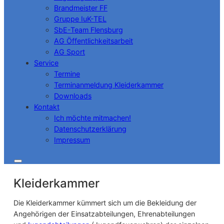
Brandmeister FF
Gruppe IuK-TEL
SbE-Team Flensburg
AG Öffentlichkeitsarbeit
AG Sport
Service
Termine
Terminanmeldung Kleiderkammer
Downloads
Kontakt
Ich möchte mitmachen!
Datenschutzerklärung
Impressum
Kleiderkammer
Die Kleiderkammer kümmert sich um die Bekleidung der
Angehörigen der Einsatzabteilungen, Ehrenabteilungen