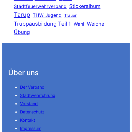
Stickeralbum
Stadtfeuerwehrverband
Tarup
THW-Jugend
Trauer
Truppausbildung Teil 1
Weiche
Wahl
Übung
Über uns
Der Verband
Stadtwehrführung
Vorstand
Datenschutz
Kontakt
Impressum