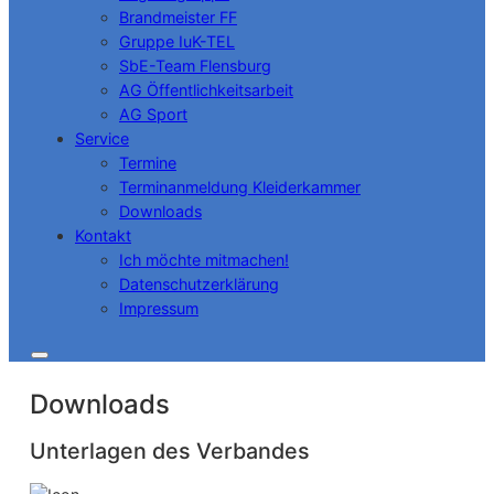
Brandmeister FF
Gruppe IuK-TEL
SbE-Team Flensburg
AG Öffentlichkeitsarbeit
AG Sport
Service
Termine
Terminanmeldung Kleiderkammer
Downloads
Kontakt
Ich möchte mitmachen!
Datenschutzerklärung
Impressum
Downloads
Unterlagen des Verbandes