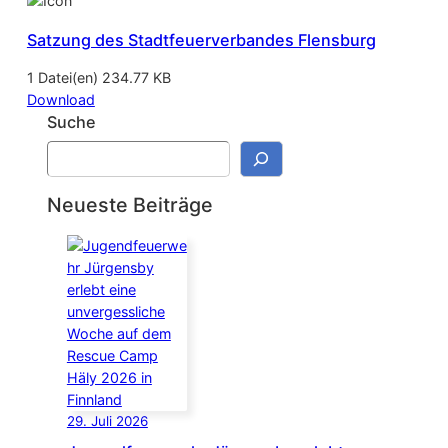
Satzung des Stadtfeuerverbandes Flensburg
1 Datei(en)
234.77 KB
Download
Suche
S
u
c
Neueste Beiträge
h
e
n
29. Juli 2026