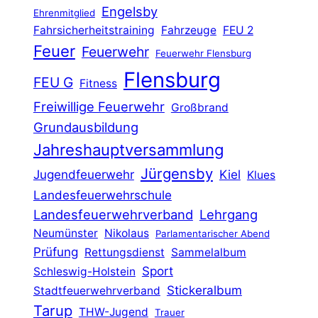
Engelsby
Ehrenmitglied
Fahrsicherheitstraining
Fahrzeuge
FEU 2
Feuer
Feuerwehr
Feuerwehr Flensburg
Flensburg
FEU G
Fitness
Freiwillige Feuerwehr
Großbrand
Grundausbildung
Jahreshauptversammlung
Jürgensby
Jugendfeuerwehr
Kiel
Klues
Landesfeuerwehrschule
Landesfeuerwehrverband
Lehrgang
Neumünster
Nikolaus
Parlamentarischer Abend
Prüfung
Rettungsdienst
Sammelalbum
Sport
Schleswig-Holstein
Stickeralbum
Stadtfeuerwehrverband
Tarup
THW-Jugend
Trauer