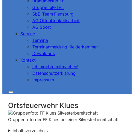
Brandmeister FF
Gruppe IuK-TEL
SbE-Team Flensburg
AG Öffentlichkeitsarbeit
AG Sport
Service
Termine
Terminanmeldung Kleiderkammer
Downloads
Kontakt
Ich möchte mitmachen!
Datenschutzerklärung
Impressum
Ortsfeuerwehr Klues
Gruppenfoto der FF Klues bei einer Silvesterbereitschaft
Inhaltsverzeichnis