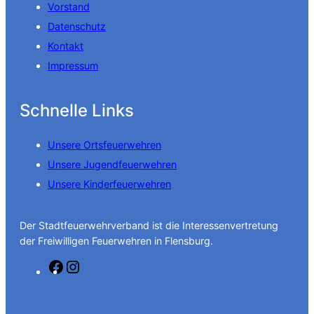
Vorstand
Datenschutz
Kontakt
Impressum
Schnelle Links
Unsere Ortsfeuerwehren
Unsere Jugendfeuerwehren
Unsere Kinderfeuerwehren
Der Stadtfeuerwehrverband ist die Interessenvertretung
der Freiwilligen Feuerwehren in Flensburg.
F
I
a
n
c
s
e
t