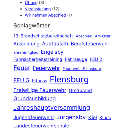
Übung
(3)
Veranstaltung
(12)
Wir nehmen Abschied
(1)
Schlagwörter
13. Brandschutzbereitschaft
Abschied
Am Oxer
Austausch
Ausbildung
Berufsfeuerwehr
Engelsby
Ehrenmitglied
Fahrsicherheitstraining
Fahrzeuge
FEU 2
Feuer
Feuerwehr
Feuerwehr Flensburg
Flensburg
FEU G
Fitness
Freiwillige Feuerwehr
Großbrand
Grundausbildung
Jahreshauptversammlung
Jürgensby
Jugendfeuerwehr
Kiel
Klues
Landesfeuerwehrschule