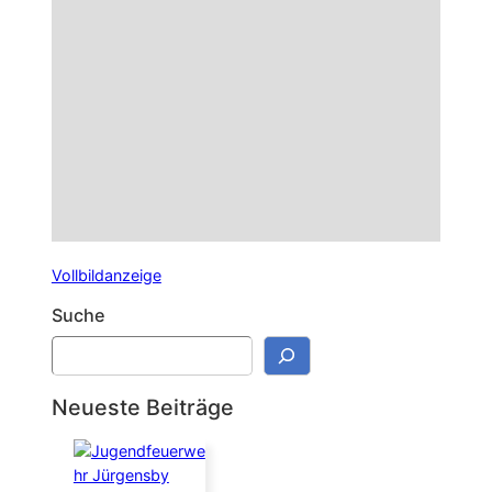
Vollbildanzeige
Suche
S
u
c
Neueste Beiträge
h
e
n