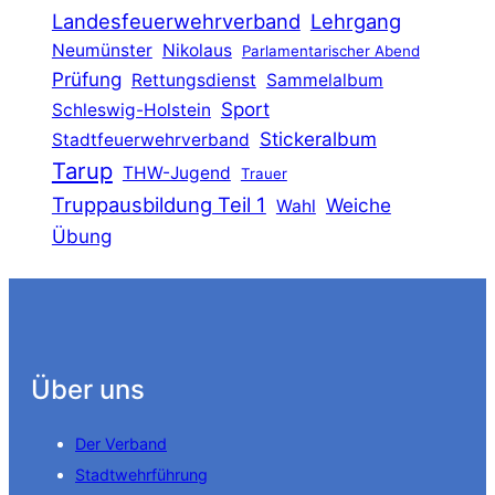
Landesfeuerwehrverband
Lehrgang
Neumünster
Nikolaus
Parlamentarischer Abend
Prüfung
Rettungsdienst
Sammelalbum
Sport
Schleswig-Holstein
Stickeralbum
Stadtfeuerwehrverband
Tarup
THW-Jugend
Trauer
Truppausbildung Teil 1
Weiche
Wahl
Übung
Über uns
Der Verband
Stadtwehrführung