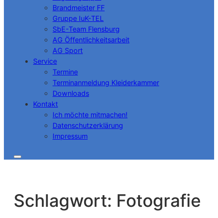
Brandmeister FF
Gruppe IuK-TEL
SbE-Team Flensburg
AG Öffentlichkeitsarbeit
AG Sport
Service
Termine
Terminanmeldung Kleiderkammer
Downloads
Kontakt
Ich möchte mitmachen!
Datenschutzerklärung
Impressum
Schlagwort:
Fotografie