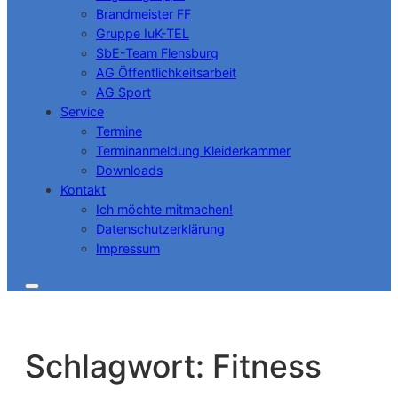
Brandmeister FF
Gruppe IuK-TEL
SbE-Team Flensburg
AG Öffentlichkeitsarbeit
AG Sport
Service
Termine
Terminanmeldung Kleiderkammer
Downloads
Kontakt
Ich möchte mitmachen!
Datenschutzerklärung
Impressum
Schlagwort:
Fitness