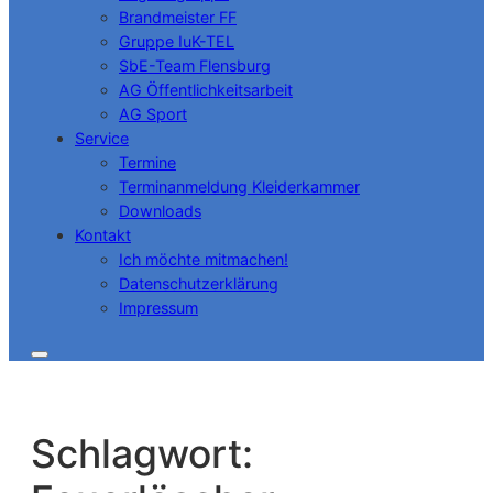
Brandmeister FF
Gruppe IuK-TEL
SbE-Team Flensburg
AG Öffentlichkeitsarbeit
AG Sport
Service
Termine
Terminanmeldung Kleiderkammer
Downloads
Kontakt
Ich möchte mitmachen!
Datenschutzerklärung
Impressum
Schlagwort: