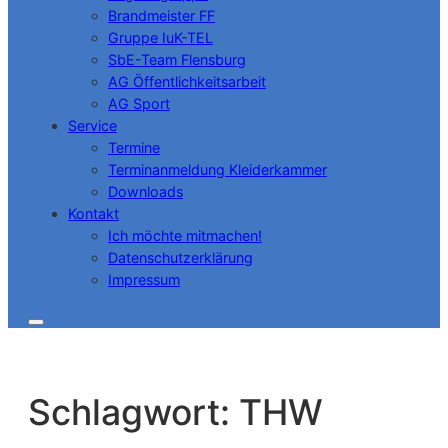
Brandmeister FF
Gruppe IuK-TEL
SbE-Team Flensburg
AG Öffentlichkeitsarbeit
AG Sport
Service
Termine
Terminanmeldung Kleiderkammer
Downloads
Kontakt
Ich möchte mitmachen!
Datenschutzerklärung
Impressum
Schlagwort:
THW