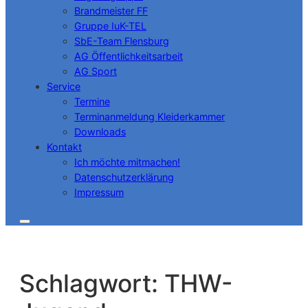
Brandmeister FF
Gruppe IuK-TEL
SbE-Team Flensburg
AG Öffentlichkeitsarbeit
AG Sport
Service
Termine
Terminanmeldung Kleiderkammer
Downloads
Kontakt
Ich möchte mitmachen!
Datenschutzerklärung
Impressum
Schlagwort:
THW-