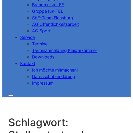
Brandmeister FF
Gruppe IuK-TEL
SbE-Team Flensburg
AG Öffentlichkeitsarbeit
AG Sport
Service
Termine
Terminanmeldung Kleiderkammer
Downloads
Kontakt
Ich möchte mitmachen!
Datenschutzerklärung
Impressum
Schlagwort: