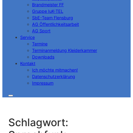
Brandmeister FF
Gruppe IuK-TEL
SbE-Team Flensburg
AG Öffentlichkeitsarbeit
AG Sport
Service
Termine
Terminanmeldung Kleiderkammer
Downloads
Kontakt
Ich möchte mitmachen!
Datenschutzerklärung
Impressum
Schlagwort: