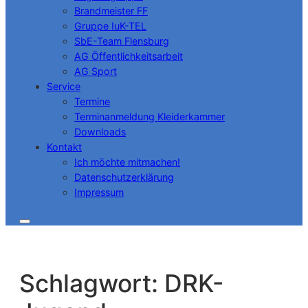
Brandmeister FF
Gruppe IuK-TEL
SbE-Team Flensburg
AG Öffentlichkeitsarbeit
AG Sport
Service
Termine
Terminanmeldung Kleiderkammer
Downloads
Kontakt
Ich möchte mitmachen!
Datenschutzerklärung
Impressum
Schlagwort:
DRK-