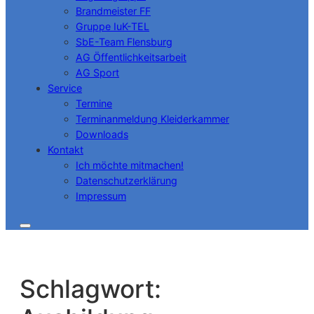
Brandmeister FF
Gruppe IuK-TEL
SbE-Team Flensburg
AG Öffentlichkeitsarbeit
AG Sport
Service
Termine
Terminanmeldung Kleiderkammer
Downloads
Kontakt
Ich möchte mitmachen!
Datenschutzerklärung
Impressum
Schlagwort: