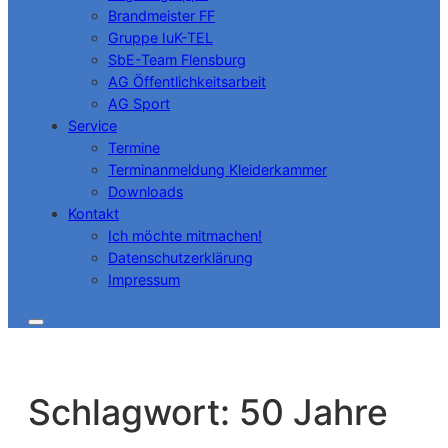
Brandmeister FF
Gruppe IuK-TEL
SbE-Team Flensburg
AG Öffentlichkeitsarbeit
AG Sport
Service
Termine
Terminanmeldung Kleiderkammer
Downloads
Kontakt
Ich möchte mitmachen!
Datenschutzerklärung
Impressum
Schlagwort:
50 Jahre