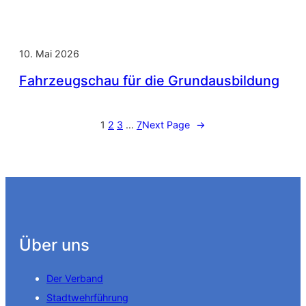
10. Mai 2026
Fahrzeugschau für die Grundausbildung
1
2
3
…
7
Next Page
→
Über uns
Der Verband
Stadtwehrführung