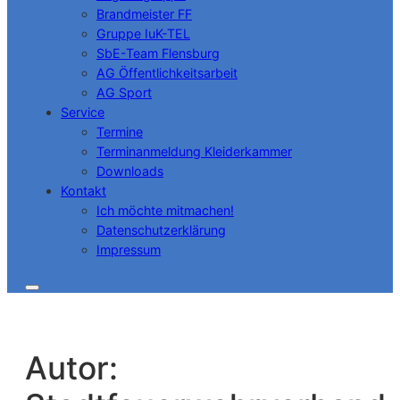
Brandmeister FF
Gruppe IuK-TEL
SbE-Team Flensburg
AG Öffentlichkeitsarbeit
AG Sport
Service
Termine
Terminanmeldung Kleiderkammer
Downloads
Kontakt
Ich möchte mitmachen!
Datenschutzerklärung
Impressum
Autor: