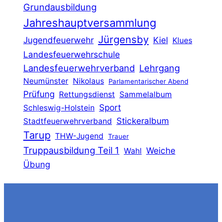
Grundausbildung
Jahreshauptversammlung
Jürgensby
Jugendfeuerwehr
Kiel
Klues
Landesfeuerwehrschule
Landesfeuerwehrverband
Lehrgang
Neumünster
Nikolaus
Parlamentarischer Abend
Prüfung
Rettungsdienst
Sammelalbum
Sport
Schleswig-Holstein
Stickeralbum
Stadtfeuerwehrverband
Tarup
THW-Jugend
Trauer
Truppausbildung Teil 1
Weiche
Wahl
Übung