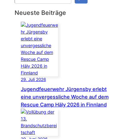
u
c
Neueste Beiträge
h
e
n
29. Juli 2026
Jugendfeuerwehr Jürgensby erlebt
eine unvergessliche Woche auf dem
Rescue Camp Häly 2026 in Finnland
29. Juni 2026