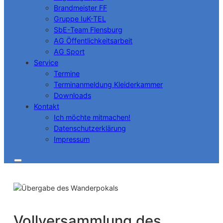
Brandmeister FF
Gruppe IuK-TEL
SbE-Team Flensburg
AG Öffentlichkeitsarbeit
AG Sport
Service
Termine
Terminanmeldung Kleiderkammer
Downloads
Kontakt
Ich möchte mitmachen!
Datenschutzerklärung
Impressum
Vollversammlung des